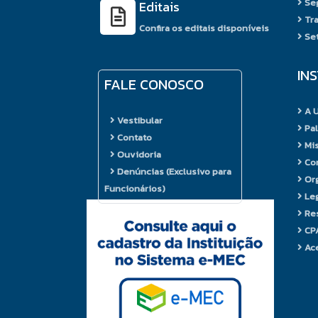
Seg
Editais
Tra
Confira os editais disponíveis
Set
IN
FALE CONOSCO
A 
Vestibular
Pal
Contato
Mi
Ouvidoria
Cor
Denúncias (Exclusivo para
Or
Funcionários)
Leg
Res
CPA
Ace