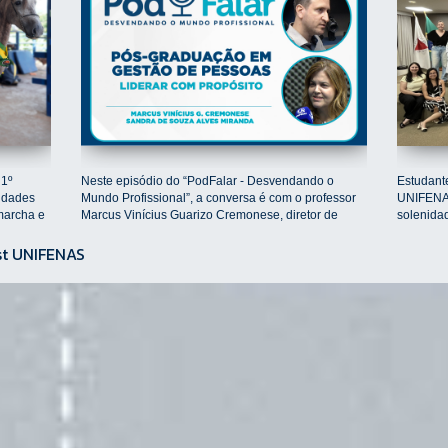
 1º
Neste episódio do “PodFalar - Desvendando o
Estudante
idades
Mundo Profissional”, a conversa é com o professor
UNIFENAS
marcha e
Marcus Vinícius Guarizo Cremonese, diretor de
solenidad
pesquisa e...
em u...
t UNIFENAS