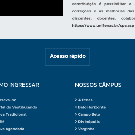
contribuição é possibilitar 
correções e as melhorias das 
discentes, docentes, colab
https://www.unifenas.br/cpa.asp
Acesso rápido
MO INGRESSAR
NOSSOS CÂMPUS
creva-se
Alfenas
tal do Vestibulando
Belo Horizonte
va Tradicional
Campo Belo
EM
Divinópolis
va Agendada
Varginha