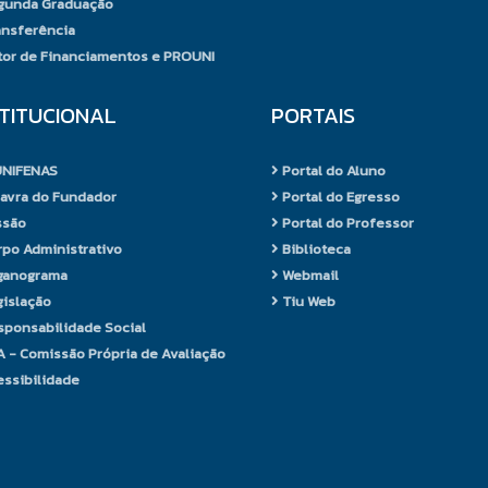
unda Graduação
nsferência
or de Financiamentos e PROUNI
STITUCIONAL
PORTAIS
UNIFENAS
Portal do Aluno
avra do Fundador
Portal do Egresso
ssão
Portal do Professor
po Administrativo
Biblioteca
ganograma
Webmail
islação
Tiu Web
ponsabilidade Social
 - Comissão Própria de Avaliação
ssibilidade