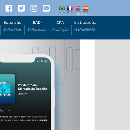
By Google
Extensão
EAD
CPA
Institucional
Saiba Mais
Saiba mais
Avaliação
A UNIFENAS