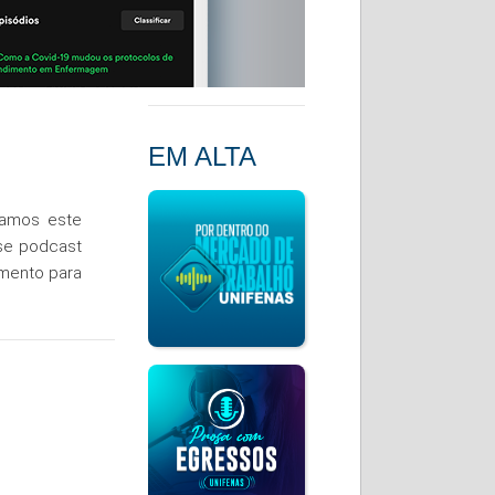
EM ALTA
iamos este
se podcast
imento para