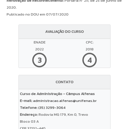
Renovação de Reconhecimento:
Portaria nº 211, de 25 de junho de
2020.
Publicado no DOU em 07/07/2020
AVALIAÇÃO DO CURSO
ENADE
CPC:
2022
2018
3
4
CONTATO
Curso de Administração - Câmpus Alfenas
E-mail:
administracao.alfenas@unifenas.br
Telefone:
(35) 3299-3064
Endereço:
Rodovia MG 179, Km 0, Trevo
Bloco 03 A
CEP 37132-440