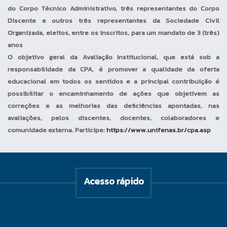
do Corpo Técnico Administrativo, três representantes do Corpo
programáticos variáveis – pela
Discente e outros três representantes da Sociedade Civil
incorporação de temas novos e
Organizada, eleitos, entre os inscritos, para um mandato de 3 (três)
de relevância científica, mas que
anos
não se desenvolvem em
O objetivo geral da Avaliação Institucional, que está sob a
disciplinas autônomas.
responsabilidade da CPA, é promover a qualidade da oferta
Componentes obrigatórios, essas
educacional em todos os sentidos e a principal contribuição é
atividades permitem novas
possibilitar o encaminhamento de ações que objetivem as
situações que facilitarão o
correções e as melhorias das deficiências apontadas, nas
desenvolvimento de
avaliações, pelos discentes, docentes, colaboradores e
competências (conhecimentos,
comunidade externa. Participe:
https://www.unifenas.br/cpa.asp
habilidades e atitudes)
importantes na formação dos
estudantes, repercutindo em sua
vida profissional. São elas:
Acesso rápido
análise de problemas da
sociedade na busca de soluções
individuais e/ou coletivas;
tomadas de decisões; vivência de