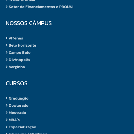
produção de conhecimentos. O
Setor de Financiamentos e PROUNI
aprofundamento da vida
científica passará a exigir do
NOSSOS CÂMPUS
estudante uma postura de
autoavaliação didática que será,
Alfenas
sem dúvida, crítica e rigorosa.
Belo Horizonte
O TCC tem a função de reforçar
Campo Belo
os conteúdos ministrados aos
Divinópolis
estudantes no decorrer do Curso
Varginha
de Agronomia, na medida em que
estes escolhem temas de
CURSOS
pesquisa e desenvolvem
reflexões relacionadas com os
Graduação
conhecimentos trabalhados nas
Doutorado
disciplinas. São pesquisas
Mestrado
orientadas e propiciam o
MBA´s
desenvolvimento da produção
Especialização
científica.