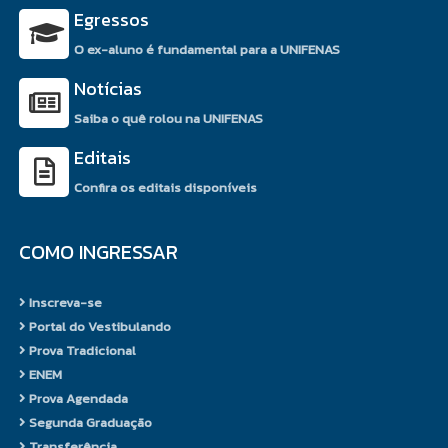
situações de liderança;
Egressos
desenvolvimento de perfil
O ex-aluno é fundamental para a UNIFENAS
empreendedor e comunicação de
relações interpessoais, entre
Notícias
outras.
Saiba o quê rolou na UNIFENAS
TCC - Trabalho de
Editais
Conclusão de
Confira os editais disponíveis
Curso
COMO INGRESSAR
O Trabalho de Conclusão de
Curso (TCC) adotado como um
requisito para a formação do
Inscreva-se
estudante é um conjunto de
Portal do Vestibulando
processos de estudo, de
Prova Tradicional
pesquisa e reflexão que
ENEM
caracterizará a vida intelectual do
Prova Agendada
estudante. Este estudo objetiva a
Segunda Graduação
continuidade garantida da
Transferência