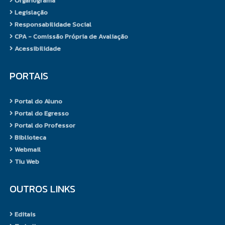
Organograma
ao fazer.
Legislação
No curso de Agronomia, o estágio
Responsabilidade Social
curricular supervisionado tem o
CPA - Comissão Própria de Avaliação
objetivo de fomentar a relação
Acessibilidade
ensino e serviços, ampliar as
relações da universidade com a
PORTAIS
sociedade colocando o futuro
profissional em contato com as
Portal do Aluno
diversas realidades sociais.
Portal do Egresso
O estágio supervisionado do
Portal do Professor
curso de Agronomia é oferecido
Biblioteca
em empresas, instituições de
Webmail
ensino, pesquisa e
Tiu Web
desenvolvimento tecnológico, de
caráter público ou privado e
OUTROS LINKS
cooperativas.
O Estágio Obrigatório
Supervisionado é cumprido pelos
Editais
estudantes do Curso de