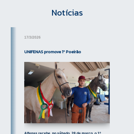
Notícias
Atividades
Complementares
As Atividades Complementares
17/3/2026
complementam a formação dos
estudantes de maneira geral e
UNIFENAS promove 1º Poeirão
específica. A coordenação de
cada curso relaciona, no início de
cada semestre, os eventos e
atividades que serão oferecidos
para que o aluno possa se
programar.
Previous
O aluno deverá cumprir até o
penúltimo período de seu curso
de graduação no mínimo 80%
(oitenta por cento) das atividades
complementares previstas.
Alfenas recebe, no sábado, 28 de março, o 1º