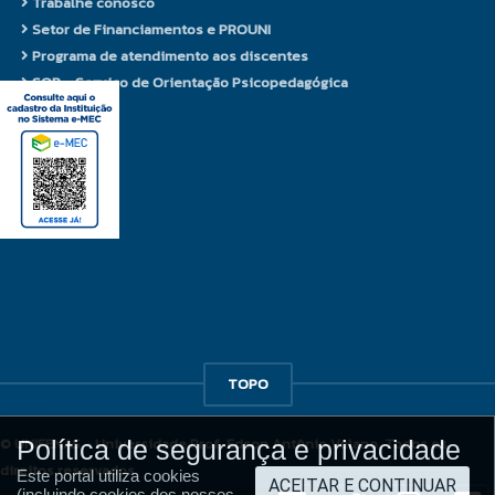
Trabalhe conosco
Agronomia, regularmente
Setor de Financiamentos e PROUNI
matriculados, a partir do 5º
Programa de atendimento aos discentes
período para o turno integral e 6º
SOP - Serviço de Orientação Psicopedagógica
período para o turno noturno,
totalizando uma carga horária de
360 horas.
Perfil do Egresso
O egresso formado pelo curso de
Agronomia da UNIFENAS, em
consonância com as suas
Diretrizes Curriculares Nacionais
(Resolução CNE/CES nº 1 de
TOPO
02/02/2006), apresenta aptidão
para compreender e traduzir as
© UNIFENAS - Universidade Prof. Edson Antônio Velano. Todos os
necessidades de indivíduos,
direitos reservados.
grupos sociais e comunidades