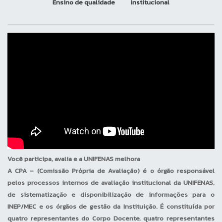
Ensino de qualidade
Institucional
ESTUDANTIL - 20% carga horária
de Atividade Complementar
Grupo 5 – OUTRAS ATIVIDADES -
10% da carga horária de
Atividades Complementares
Atividades
Integradoras
As Atividades Integradoras
consistem em inovações
pedagógicas cuja finalidade é
alterar a concepção dos cursos,
Você participa, avalia e a UNIFENAS melhora
tornando-os mais próximos das
A CPA – (Comissão Própria de Avaliação) é o órgão responsável
relações práticas da vida
pelos processos internos de avaliação institucional da UNIFENAS,
profissional e da realidade social
de sistematização e disponibilização de informações para o
brasileira. Destinam-se,
INEP/MEC e os órgãos de gestão da Instituição. É constituída por
sobretudo, à atualização
quatro representantes do Corpo Docente, quatro representantes
curricular – com conteúdos