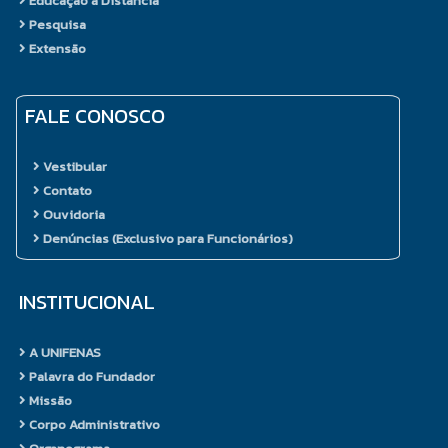
Educação à Distância
Pesquisa
Estágios
Extensão
Curriculares
Supervisionados
FALE CONOSCO
O estágio curricular
supervisionado é um
Vestibular
componente estratégico na
Contato
formação do estudante como
Ouvidoria
futuro profissional qualificado. É
Denúncias (Exclusivo para Funcionários)
nele que o estudante sedimenta
os conhecimentos e
competências adquiridos ao
INSTITUCIONAL
longo do curso. Ele lhe confere
maturidade profissional e técnica,
A UNIFENAS
possibilita o contato com
Palavra do Fundador
profissionais da área, a vivência e
Missão
convivência com pessoas e a
Corpo Administrativo
oportunidade de conectar o saber