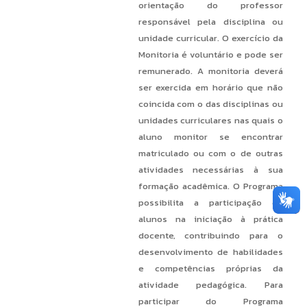
orientação do professor
responsável pela disciplina ou
unidade curricular. O exercício da
Monitoria é voluntário e pode ser
remunerado. A monitoria deverá
ser exercida em horário que não
coincida com o das disciplinas ou
unidades curriculares nas quais o
aluno monitor se encontrar
matriculado ou com o de outras
atividades necessárias à sua
formação acadêmica. O Programa
possibilita a participação de
alunos na iniciação à prática
docente, contribuindo para o
desenvolvimento de habilidades
e competências próprias da
atividade pedagógica. Para
participar do Programa