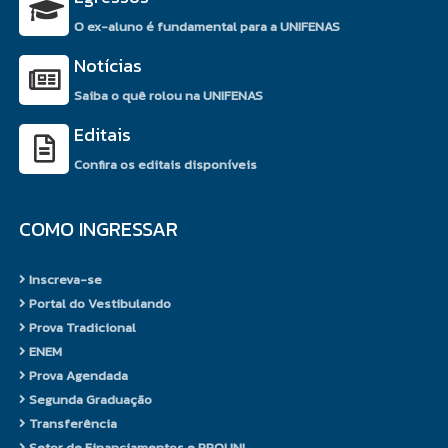
competências adquiridos ao
O ex-aluno é fundamental para a UNIFENAS
longo do curso. Ele lhe confere
Notícias
maturidade profissional e técnica,
possibilita o contato com
Saiba o quê rolou na UNIFENAS
profissionais da área, a vivência e
Editais
convivência com pessoas e a
oportunidade de conectar o saber
Confira os editais disponíveis
ao fazer.
COMO INGRESSAR
Perfil do Egresso
O egresso do Curso de
Inscreva-se
Gastronomia, modalidade
Portal do Vestibulando
bacharelado, estará preparado
Prova Tradicional
para diagnosticar, planejar e
ENEM
intervir frente aos interesses e
Prova Agendada
necessidades da sociedade no
Segunda Graduação
que se refere à alimentação e
Transferência
suas vertentes.
Setor de Financiamentos e PROUNI