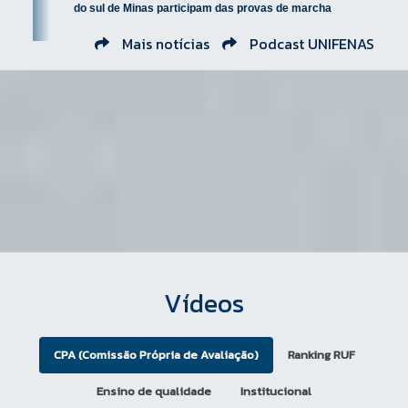
carga horária de Atividades
do sul de Minas participam das provas de marcha
e adestramen...
Complementares
Mais notícias
Podcast UNIFENAS
Grupo 4 – REPRESENTAÇÃO
ESTUDANTIL - 20% carga horária
de Atividade Complementar
Grupo 5 – OUTRAS ATIVIDADES -
10% da carga horária de
Atividades Complementares
Atividades
Integradoras
As Atividades Integradoras,
Vídeos
consistem em inovações
pedagógicas cuja finalidade é
alterar a concepção dos cursos,
CPA (Comissão Própria de Avaliação)
Ranking RUF
tornando-os mais próximos da
relações práticas da vida
Ensino de qualidade
Institucional
profissional e da realidade social