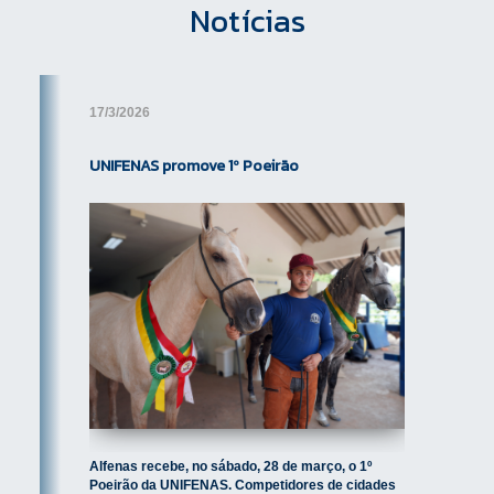
de graduação no mínimo 80%
Notícias
(oitenta por cento) das atividades
complementares previstas.
É obrigatória a participação do
aluno nas atividades previstas
17/3/2026
em pelo menos dois dos cinco
grupos indicados pela UNIFENAS.
UNIFENAS promove 1º Poeirão
Em cada grupo serão permitidos,
no máximo, os seguintes
percentuais da carga horária
curricular para as atividades
complementares:
Grupo 1 – ENSINO - 60% da carga
Previous
horária de Atividades
Complementares
Grupo 2 – PESQUISA - 60% da
carga horária de Atividades
Complementares
Alfenas recebe, no sábado, 28 de março, o 1º
Grupo 3 – EXTENSÃO - 60% da
Poeirão da UNIFENAS. Competidores de cidades