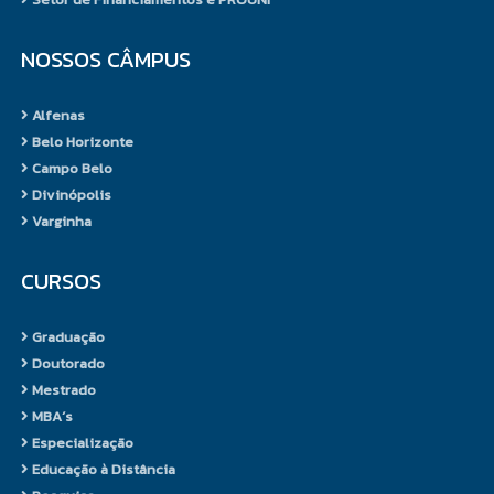
O bacharel em Gastronomia
domina as técnicas de segurança
NOSSOS CÂMPUS
alimentar e de planejamento e
produção de cardápios de
Alfenas
restaurantes de cozinha
Belo Horizonte
internacional e nacional, hotéis,
Campo Belo
redes de lanchonetes, bufês,
Divinópolis
empresas de serviços
Varginha
alimentícios, companhias aéreas
e até hospitais. Executa a
CURSOS
preparação de pratos mais
simples até os de alta
Graduação
gastronomia, incluindo
Doutorado
confeitaria e cozinha industrial. É
Mestrado
de sua responsabilidade a
MBA´s
supervisão do funcionamento da
Especialização
cozinha e sua administração,
Educação à Distância
incluindo o treinamento de