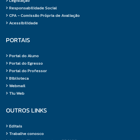
Legislação
oportunidades para se fazer
Responsabilidade Social
diferente. A pesquisa incorpora
CPA - Comissão Própria de Avaliação
necessariamente a prática ao
Acessibilidade
lado da teoria. Por isso, integrada
ao ensino e à extensão, a
PORTAIS
pesquisa na UNIFENAS é pensada
como forma de proporcionar e
orientar o desenvolvimento
Portal do Aluno
institucional, criando interfaces
Portal do Egresso
com as questões sociais.
Portal do Professor
A prática da pesquisa incentiva o
Biblioteca
corpo discente e docente a não
Webmail
só observar a realidade, mas
Tiu Web
também com ela dialogar e sobre
ela agir.
OUTROS LINKS
Página de Pesquisa e Pós-
Editais
graduação Unifenas
Trabalhe conosco
Tutorial de utilização do