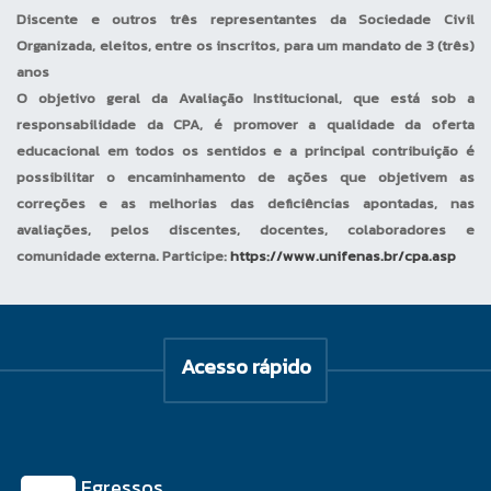
individuais e/ou coletivas;
Discente e outros três representantes da Sociedade Civil
tomadas de decisões; vivência de
Organizada, eleitos, entre os inscritos, para um mandato de 3 (três)
situações de liderança;
anos
desenvolvimento de perfil
O objetivo geral da Avaliação Institucional, que está sob a
empreendedor e comunicação de
responsabilidade da CPA, é promover a qualidade da oferta
relações interpessoais, entre
educacional em todos os sentidos e a principal contribuição é
outras.
possibilitar o encaminhamento de ações que objetivem as
correções e as melhorias das deficiências apontadas, nas
Estágios
avaliações, pelos discentes, docentes, colaboradores e
Curriculares
comunidade externa. Participe:
https://www.unifenas.br/cpa.asp
Supervisionados
O estágio curricular
supervisionado é um
Acesso rápido
componente estratégico na
formação do estudante como
futuro profissional qualificado. É
nele que o estudante sedimenta
os conhecimentos e
Egressos