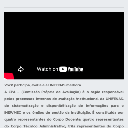
brasileira. Destinam-se,
sobretudo, à atualização
curricular – com conteúdos
programáticos variáveis – pela
incorporação de temas novos e
de relevância científica, mas que
não se desenvolvem em
disciplinas autônomas.
Componentes obrigatórios, essas
atividades permitem novas
situações que facilitarão o
desenvolvimento de
Você participa, avalia e a UNIFENAS melhora
competências e habilidades
A CPA – (Comissão Própria de Avaliação) é o órgão responsável
importantes na formação do
pelos processos internos de avaliação institucional da UNIFENAS,
discente, repercutindo em sua
de sistematização e disponibilização de informações para o
vida profissional. São elas:
INEP/MEC e os órgãos de gestão da Instituição. É constituída por
análise de problemas da
quatro representantes do Corpo Docente, quatro representantes
sociedade na busca de soluções
do Corpo Técnico Administrativo, três representantes do Corpo