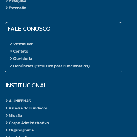
Pesquisa
pessoal, tabela de preços,
Extensão
negociação com fornecedores,
contato com os clientes e
desenvolvimento de estratégias
FALE CONOSCO
de marketing com o objetivo de
aumentar a rentabilidade do
Vestibular
setor. Pode atuar como consultor,
Contato
prestando assessoria para a
Ouvidoria
abertura de um restaurante ou na
Denúncias (Exclusivo para Funcionários)
mudança de cardápio de um
estabelecimento que já está em
funcionamento.
INSTITUCIONAL
Portal do Egresso
A UNIFENAS
Palavra do Fundador
Pesquisa
Missão
Corpo Administrativo
Com a pesquisa consegue-se
Organograma
uma educação rica em