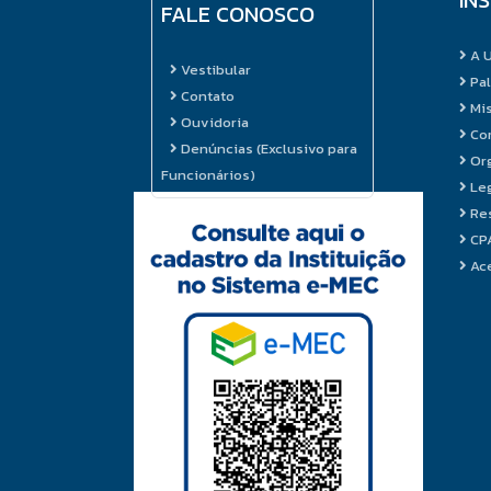
FALE CONOSCO
A 
Vestibular
Pal
Contato
Mi
Ouvidoria
Cor
Denúncias (Exclusivo para
Or
Funcionários)
Leg
Res
CPA
Ace