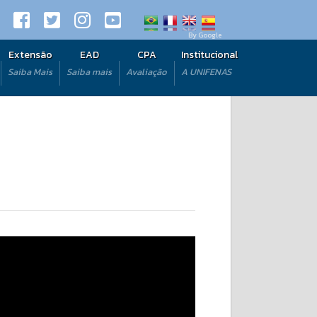
By Google
Extensão
EAD
CPA
Institucional
Saiba Mais
Saiba mais
Avaliação
A UNIFENAS