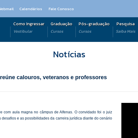
Webmail
Calendários
Fale Conosco
Como Ingressar
Graduação
Pós-graduação
Pesquisa
Vestibular
Cursos
Cursos
Saiba Mais
Notícias
reúne calouros, veteranos e professores
e com aula magna no câmpus de Alfenas. O convidado foi o juiz
esafios e as possibilidades da carreira jurídica diante do cenário