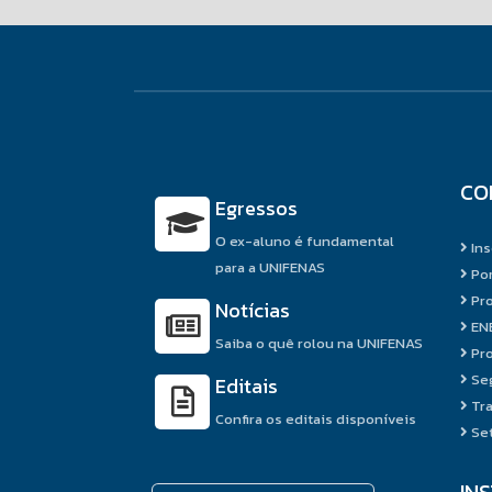
CO
Egressos
O ex-aluno é fundamental
Ins
para a UNIFENAS
Por
Pro
Notícias
EN
Saiba o quê rolou na UNIFENAS
Pro
Seg
Editais
Tra
Confira os editais disponíveis
Set
IN