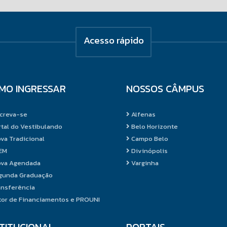
Acesso rápido
MO INGRESSAR
NOSSOS CÂMPUS
creva-se
Alfenas
tal do Vestibulando
Belo Horizonte
va Tradicional
Campo Belo
EM
Divinópolis
va Agendada
Varginha
unda Graduação
nsferência
or de Financiamentos e PROUNI
STITUCIONAL
PORTAIS